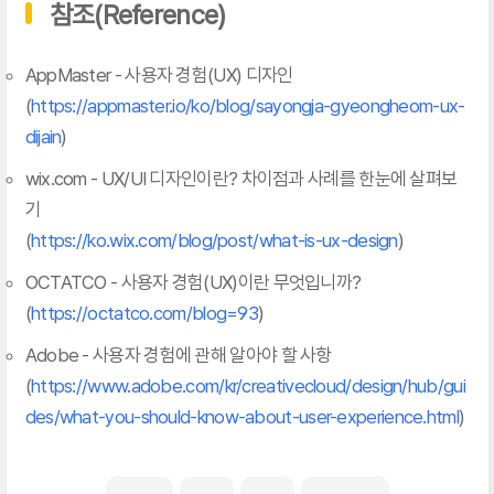
참조(Reference)
AppMaster - 사용자 경험(UX) 디자인
(
https://appmaster.io/ko/blog/sayongja-gyeongheom-ux-
dijain
)
wix.com - UX/UI 디자인이란? 차이점과 사례를 한눈에 살펴보
기
(
https://ko.wix.com/blog/post/what-is-ux-design
)
OCTATCO - 사용자 경험(UX)이란 무엇입니까?
(
https://octatco.com/blog=93
)
Adobe - 사용자 경험에 관해 알아야 할 사항
(
https://www.adobe.com/kr/creativecloud/design/hub/gui
des/what-you-should-know-about-user-experience.html
)